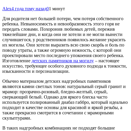
Alex
4 года тому назад
0
1 минут
Для родителя нет большей потери, чем потеря собственного
ребенка. Невыносимость и невообразимость этого горя не
передать словами. Похоронив любимых детей, пережив
тяжелейшие дни, и когда они не хотели и не могли вынести
случившегося, у родственников появилось желание украсить
их могилы. Они хотели выразить всю свою
скорбь и боль по
поводу утраты, а также огромную нежность, с которой они
проектировали место последнего упокоения своего ребенка.
Изготовление
детских памятников на могилу
– настоящее
искусство, требующее особого духовного подхода к тонкости,
изысканности и персонализации.
Обычно материалом детских надгробных памятников
являются камни светлых тонов: натуральный серый гранит и
мрамор: прозрачно-розовый, бледно-желтый, серый,
сверкающий белый. Однако для яркого блеска часто
используется полированный диабаз габбро, который идеально
подходит в качестве основы для красивой и яркой резьбы, а
также прекрасно смотрится в сочетании с мраморными
скульптурами.
В таких надгробных комбинациях не подходят большие