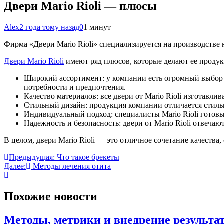
Двери Mario Rioli — плюсы
Alex
2 года тому назад
0
1 минут
Фирма «Двери Mario Rioli» специализируется на производстве 
Двери Mario Rioli
имеют ряд плюсов, которые делают ее проду
Широкий ассортимент: у компании есть огромный
выбор 
потребности и предпочтения.
Качество материалов: все двери от Mario Rioli изготавл
Стильный дизайн: продукция компании отличается стиль
Индивидуальный подход: специалисты Mario Rioli готов
Надежность и безопасность: двери от Mario Rioli отвеч
В целом, двери Mario Rioli — это отличное сочетание качества
Навигация
Предыдущая:
Что такое брекеты
Далее:
Методы лечения отита
по
записям
Похожие новости
Методы, метрики и внедрение результа