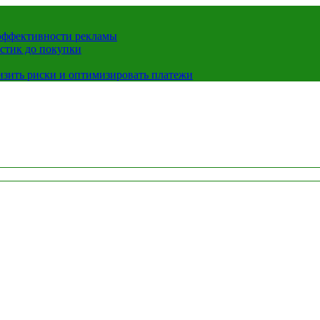
 эффективности рекламы
истик до покупки
низить риски и оптимизировать платежи