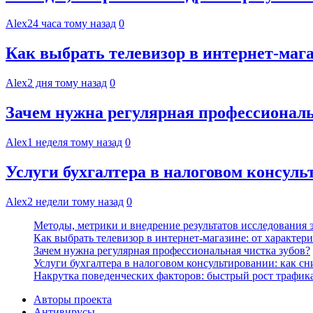
Alex
24 часа тому назад
0
Как выбрать телевизор в интернет-мага
Alex
2 дня тому назад
0
Зачем нужна регулярная профессиональ
Alex
1 неделя тому назад
0
Услуги бухгалтера в налоговом консул
Alex
2 недели тому назад
0
Методы, метрики и внедрение результатов исследования
Как выбрать телевизор в интернет-магазине: от характер
Зачем нужна регулярная профессиональная чистка зубов?
Услуги бухгалтера в налоговом консультировании: как с
Накрутка поведенческих факторов: быстрый рост трафика
Авторы проекта
Антивирусы