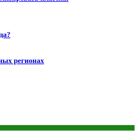
да?
ных регионах