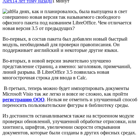
Alex
14 лет тому назад
0
1 минут
На днях, как и планировалось, была выпущена в свет
совершенно новая версия так называемого свободного
офисного пакета под названием LibreOffice. Чем отличается
новая версия 3.5 от предыдущих?
Во-первых, в состав пакета был добавлен новый быстрый
модуль, необходимый для проверки
правописания. Он
поддерживает английский и некоторые другие языки.
Во-вторых, в новой версии значительно улучшено
представление страниц, а именно: заголовков, примечаний,
линий разрыва. В LibreOffice 3.5 появилась новая
многострочная строка для ввода в Calc.
В-третьих, теперь можно будет импортировать документы
Microsoft Visio так же легко и вовсе не сложно, как пройти
регистрацию ООО
. Нельзя не отметить и улучшенный способ
переносить пользовательские фигуры в библиотеку среды.
Из достоинств останавливаемся также на встроенном модуле
проверки обновлений, улучшенной обработке отрисовки, или
хинтинга, шрифтов, увеличении скорости открывания
документов, которые были созданы в других офисных средах.