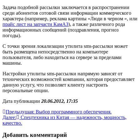
Задача подобной рассылки заключается в распространении
среди абонентов сотовой связи информации коммерческого
характера (например, реклама картины «Люди в черном », или
прайс лист на запчасти КамАЗ
), а также различного рода
информационных сообщений (поздравления, прогноз
погоды).
С точки зрения локализации утилита sms-рассылки может
быть размещена непосредственно на компьютере
пользователя, либо находиться на сервере за пределами
машины.
Настройки утилиты sms-рассылки напрямую зависят от
технических возможностей компании, которая предоставляет
данную услугу, что позволяет клиенту настроить
персональные опции.
Дата публикации
20.06.2012, 17:35
Навигация
Предыдущая:
Выбор программного обеспечения.
Далее:
Спецтехника из Китая — надежность, мощность,
по
качество.
записям
Добавить комментарий