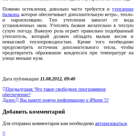
Помимо остекления, довольно часто требуется и
утепление
балкона
, которое обеспечивает дополнительную ветро-, тепло-
и пароизоляцию. Тип утепления зависит от вида
установленных окон. Утеплять балкон желательно в теплую
сухую погоду. Важную роль играет правильно подобранный
утеплитель, который должен обладать малым весом и
невысокой теплопроводностью. Кроме того необходимо
предусмотреть источник дополнительного тепла, чтобы
предотвратить образование конденсата при температуре на
улице меньше нуля.
Дата публикации
11.08.2012, 09:40
Навигация
Предыдущая:
Что такое свободное программное
обеспечение?
по
Далее:
Вы ищите новую информацию о iPhone 5?
записям
Добавить комментарий
Для отправки комментария вам необходимо
авторизоваться
.