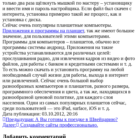
только два раза щёлкнуть мышкой по мастеру – установщику
и ввести имя и пароль настройщика. Если файл был скачен с
интернета, установка примерно такой же процесс, как и
установка с диска.
Сейчас очень популярны планшетные компьютеры.
Приложения и программы на планшет
, так же имеют большое
значение, для пользователей этими компьютерами.
Программы для компьютеров – планшетов, обычно все
программы системы андроид. Приложения на такие
устройства устанавливаются для различных целей:
прослушивания радио, для извлечения кадров из видео и фото
файлов, для работы с банком и кредитными системами и т. д.
То есть можно скачать и установить программу на любой
необходимый случай жизни для работы, выхода в интернет
или развлечений. Сейчас очень большой выбор
разнообразных компьютеров и планшетов, разного размера,
программного обеспечения и цвета, а так же, находящихся в
разнообразной ценовой политике, для каждого слоя
населения. Одни из самых популярных планшетов сейчас,
среди пользователей — это iPad, surface, iOS и т. д.
Дата публикации: 03.10.2012, 20:16
Навигация
Предыдущая:
А Вы готовы к поездке в Швейцарию?
Далее:
Создавайте сайты профессионально.
по
записям
Добавить комментарий