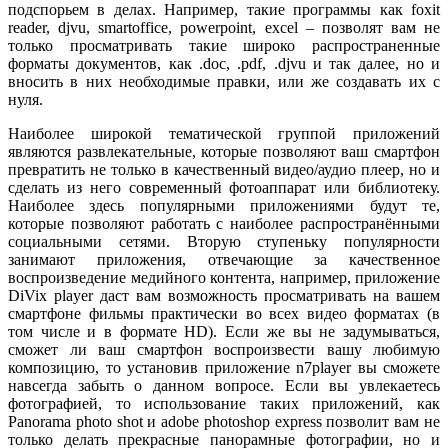
подспорьем в делах. Например, такие программы как foxit
reader, djvu, smartoffice, powerpoint, excel – позволят вам не
только просматривать такие широко распространенные
форматы документов, как .doc, .pdf, .djvu и так далее, но и
вносить в них необходимые правки, или же создавать их с
нуля.
Наиболее широкой тематической группой приложений
являются развлекательные, которые позволяют ваш смартфон
превратить не только в качественный видео/аудио плеер, но и
сделать из него современный фотоаппарат или библиотеку.
Наиболее здесь популярными приложениями будут те,
которые позволяют работать с наиболее распространёнными
социальными сетями. Вторую ступеньку популярности
занимают приложения, отвечающие за качественное
воспроизведение медийного контента, например, приложение
DiVix player даст вам возможность просматривать на вашем
смартфоне фильмы практически во всех видео форматах (в
том числе и в формате HD). Если же вы не задумываться,
сможет ли ваш смартфон воспроизвести вашу любимую
композицию, то установив приложение n7player вы сможете
навсегда забыть о данном вопросе. Если вы увлекаетесь
фотографией, то использование таких приложений, как
Panorama photo shot и adobe photoshop express позволит вам не
только делать прекрасные панорамные фотографии, но и