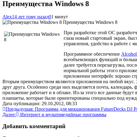
Преимущества Windows 8
Alex
14 лет тому назад
0
1 минут
Преимущества Windows 8
При разработке этой ОС разработ
глаза новый стартовый экран, бы
управления, удобство в работе с м
Программное обеспечение
Alcoho
всеобъемлющих функций и большой
далее требуется перезагрузка, пос
нормальной работы этого приложе
приложении интерфейс хорошо ст
Вторым преимуществом являются приложения на любой вкус. Э
друг друга. Особенно среди них выделяется почта, календарь,
приложение работает и в облаке. Из-за этого все данные буду
планшеты, которые были ориентированы специально под нужды
Дата публикации: 29.10.2012, 08:33
Навигация
Предыдущая:
Программа для микширования FutureDecks DJ Pr
Далее:
Интернет и мультимедийные программы
по
записям
Добавить комментарий