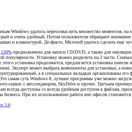
чикам Windows удалось переосмыслить множество моментов, на м
стрый и очень удобный. Потом пользователи обращают внимание
ышью и клавиатурой. Де-факто, Microsoft удалось
сделать еще луч
l 120%
предназначено для записи CD/DVD, а также для эмуляции 
 популярности. Установку можно разделить на 2 части. Сначал
ле этого установка продолжится, предлагается установка панели 
ния). Эксперт может выбрать компоненты для установки, а нови
руктурированный, а в специальных вкладках организованы его
то самая суть Windows 8, лучшие программы уже можно загруз
 фото-сервис с мессенджером, SkyDrive и прочее. Третьим преи
т вам всегда доступны со всегда удобным доступом к файлам, пр
 бизнеса. При их использовании работа вне офисов становится
o 3.0