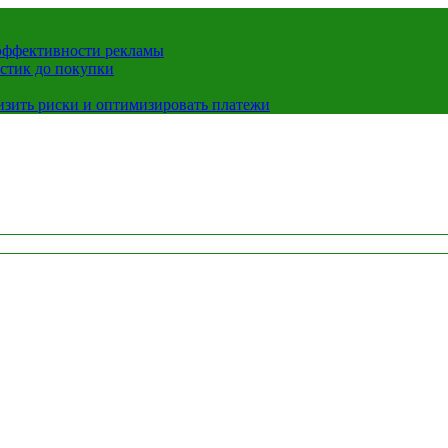
 эффективности рекламы
истик до покупки
низить риски и оптимизировать платежи