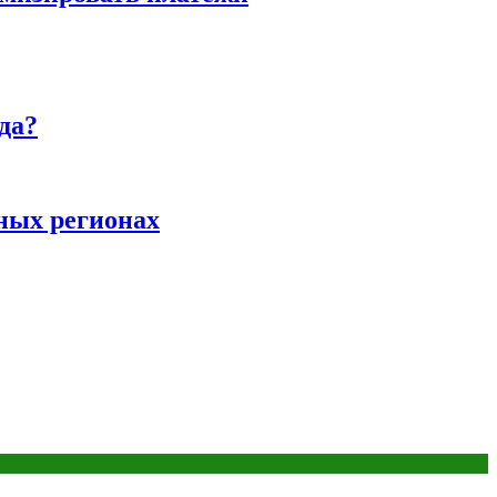
да?
ных регионах