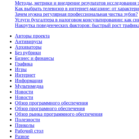
Методы, метрики и внедрение результатов исследования
Как выбрать телевизор в интернет-магазине: от характер
Зачем нужна регулярная профессиональная чистка зубов?
Услуги бухгалтера в налоговом консультировании: как с
Накрутка поведенческих факторов: быстрый рост трафика
Авторы проекта
Антивирусы
Архиваторы
Без рубрики
Бизнес и финансы
Графика
Игры
Интернет
Информация
Мультимедиа
Новости
Новости
Обзор программного обеспечения
Обзор програмного обеспечения
Обзор рынка программного обеспечения
Полезности
Приколы
Рабочий стол
Разное