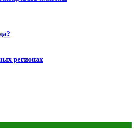
да?
ных регионах