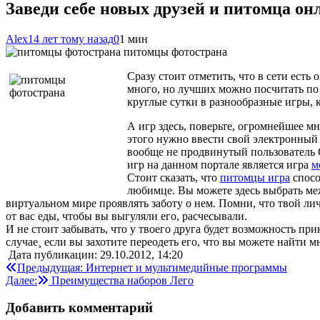
Заведи себе новых друзей и питомца он
Alex
14 лет тому назад
0
1 мин
питомцы фотострана
Сразу стоит отметить, что в сети ест
много, но лучших можно посчитать по 
круглые сутки в разнообразные игры, 
А игр здесь, поверьте, огромнейшее 
этого нужно ввести свой электронный а
вообще не продвинутый пользователь 
игр на данном портале является игра
м
Стоит сказать, что
питомцы игра
спосо
любимце. Вы можете здесь выбрать меж
виртуальном мире проявлять заботу о нем. Помни, что твой ли
от вас еды, чтобы вы выгуляли его, расчесывали.
И не стоит забывать, что у твоего друга будет возможность пр
случае¸ если вы захотите переодеть его, что вы можете найти м
Дата публикации: 29.10.2012, 14:20
Навигация
Предыдущая:
Интернет и мультимедийные программы
Далее:
Преимущества наборов Лего
по
записям
Добавить комментарий