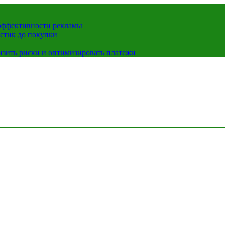
 эффективности рекламы
истик до покупки
низить риски и оптимизировать платежи