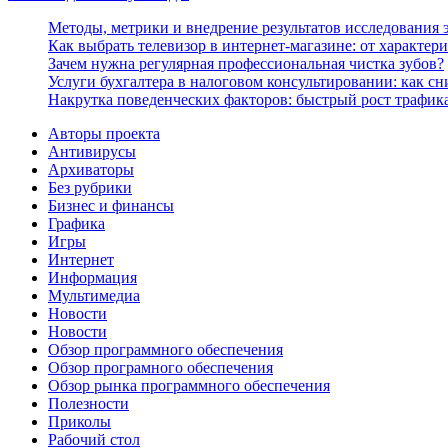
Методы, метрики и внедрение результатов исследования
Как выбрать телевизор в интернет-магазине: от характер
Зачем нужна регулярная профессиональная чистка зубов?
Услуги бухгалтера в налоговом консультировании: как с
Накрутка поведенческих факторов: быстрый рост трафика
Авторы проекта
Антивирусы
Архиваторы
Без рубрики
Бизнес и финансы
Графика
Игры
Интернет
Информация
Мультимедиа
Новости
Новости
Обзор программного обеспечения
Обзор програмного обеспечения
Обзор рынка программного обеспечения
Полезности
Приколы
Рабочий стол