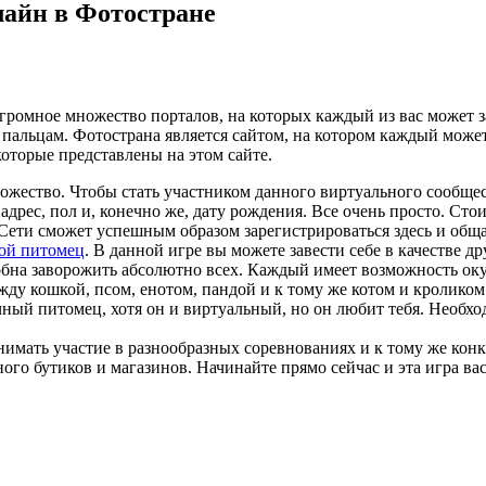
лайн в Фотостране
ь огромное множество порталов, на которых каждый из вас может
пальцам. Фотострана является сайтом, на котором каждый может 
которые представлены на этом
сайте.
множество. Чтобы стать участником данного виртуального сообщ
дрес, пол и, конечно же, дату рождения. Все очень просто. Стои
Сети сможет успешным образом зарегистрироваться здесь и общ
ой питомец
. В данной игре вы можете завести себе в качестве 
бна заворожить абсолютно всех. Каждый имеет возможность окун
ду кошкой, псом, енотом, пандой и к тому же котом и кроликом.
чный питомец, хотя он и виртуальный, но он любит тебя. Необхо
инимать участие в разнообразных соревнованиях и к тому же конк
ного бутиков и магазинов. Начинайте прямо сейчас и эта игра вас