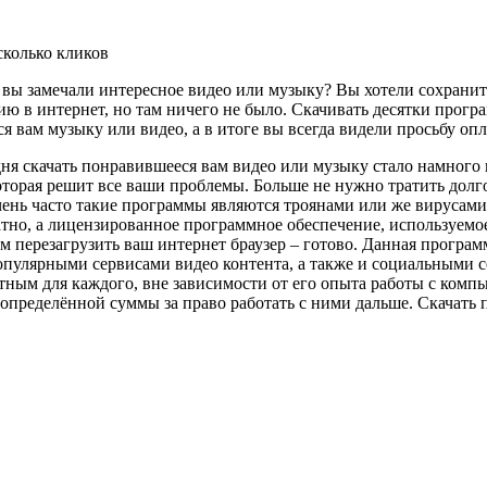
сколько кликов
, вы замечали интересное видео или музыку? Вы хотели сохранить
ю в интернет, но там ничего не было. Скачивать десятки прогр
я вам музыку или видео,
а в итоге вы всегда видели просьбу оп
дня скачать понравившееся вам видео или музыку стало намного 
которая решит все ваши проблемы. Больше не нужно тратить долг
чень часто такие программы являются троянами или же вирусам
тно, а лицензированное программное обеспечение, используемое
ем перезагрузить ваш интернет браузер – готово. Данная програм
опулярными сервисами видео контента, а также и социальными с
тным для каждого, вне зависимости от его опыта работы с ком
определённой суммы за право работать с ними дальше. Скачать п