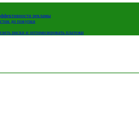
 эффективности рекламы
истик до покупки
низить риски и оптимизировать платежи