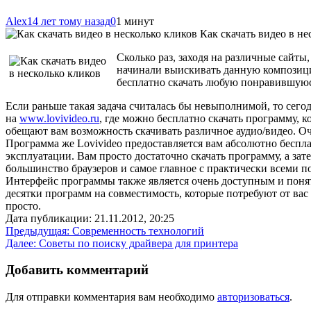
Alex
14 лет тому назад
0
1 минут
Как скачать видео в не
Сколько раз, заходя на различные сайты
начинали выискивать данную композици
бесплатно скачать любую понравившуюс
Если раньше такая задача считалась бы невыполнимой, то сего
на
www.lovivideo.ru
, где можно бесплатно скачать программу, 
обещают вам возможность скачивать различное аудио/видео. О
Программа же Lovivideo предоставляется вам абсолютно беспла
эксплуатации. Вам просто достаточно скачать программу, а зат
большинство браузеров и самое главное с практически всеми п
Интерфейс программы также является очень доступным и поня
десятки программ на совместимость, которые потребуют от вас 
просто.
Дата публикации: 21.11.2012, 20:25
Навигация
Предыдущая:
Современность технологий
Далее:
Советы по поиску драйвера для принтера
по
записям
Добавить комментарий
Для отправки комментария вам необходимо
авторизоваться
.