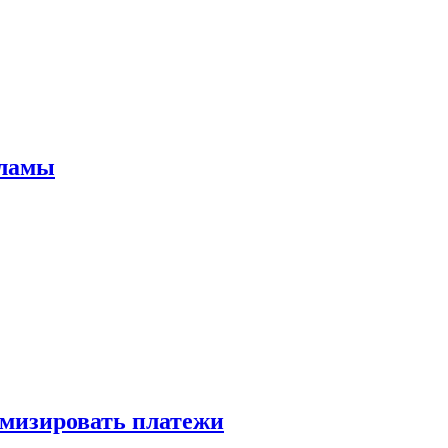
кламы
имизировать платежи