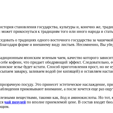
 история становления государства, культуры и, конечно же, трад
 может прикоснуться к традициям того или иного народа и стат
едовать о традициях одного восточного государства за чашечкой
 благодаря форме и внешнему виду листьев. Несомненно,
Вы убед
радиционным японским зеленым чаем, качество которого зависит
себе кофеин, что придает ободряющий эффект. Следовательно, ес
понское зелье будет кстати. Способ приготовления прост, но не 
Засыпаем заварку, заливаем водой (не кипящей) и оставляем нас
прозрачную посуду. Это принесет эстетическое наслаждение, пр
наблюдения приковывают внимание, а после хочется еще раз ощу
олезными веществами, такими как, йод и аминокислоты. Но тот, 
тся
чай похудей
по вполне приемлемой цене. В состав входят био
ющим.