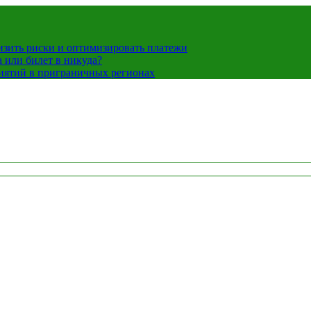
низить риски и оптимизировать платежи
 или билет в никуда?
иятий в приграничных регионах