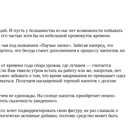
иций. И пусть у большинства из нас нет возможности побывать
ь его частью хотя бы на небольшой промежуток времени.
 чая под названием «Паучьи лапки». Забегая наперед, это
итесь, что беседа станет дополнением к процессу чаепития, но
 от времени года сбора урожая, где лучшим — считается
ли Вам тяжело утром встать на работу или же, напротив, нет
нужно забывать о том, что время заваривания не превышает одну
таиваться. Получаем насыщенный терпкий напиток с долгим
ичем не единожды. На солнце напиток приобретает нежно-
тить сказочность увиденного.
кто хочет подкорректировать свою фигуру, не раз слышали о
логически активные добавки, поэтому средство может быть