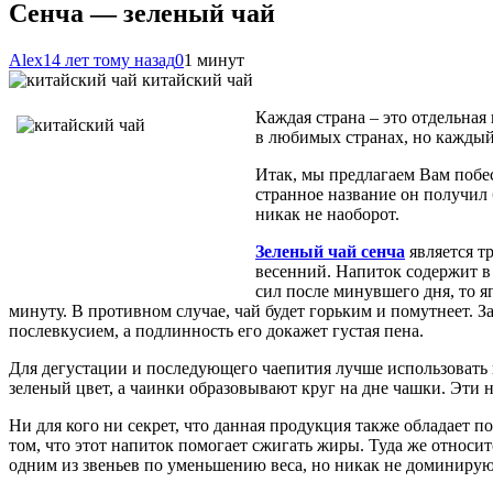
Сенча — зеленый чай
Alex
14 лет тому назад
0
1 минут
китайский чай
Каждая страна – это отдельная
в любимых странах, но каждый
Итак, мы предлагаем Вам побес
странное название он получил
никак не наоборот.
Зеленый чай сенча
является т
весенний. Напиток содержит в 
сил после минувшего дня, то я
минуту. В противном случае, чай будет горьким и помутнеет. 
послевкусием, а подлинность его докажет густая пена.
Для дегустации и последующего чаепития лучше использовать 
зеленый цвет, а чаинки образовывают круг на дне чашки. Эти 
Ни для кого ни секрет, что данная продукция также обладает п
том, что этот напиток помогает сжигать жиры. Туда же относи
одним из звеньев по уменьшению веса, но никак не доминиру