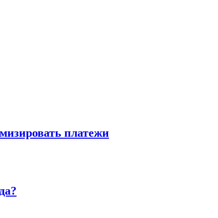
имизировать платежи
да?