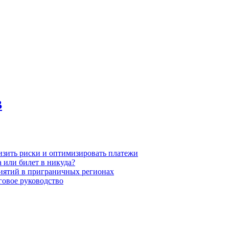
В
низить риски и оптимизировать платежи
 или билет в никуда?
иятий в приграничных регионах
говое руководство