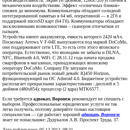
производительность. Экран (47дюймов; 1280х720) устойчив к
механическим воздействиям. Эффект «солнечных бликов»
снижен до минимума. Коммуникаторы обладают солидной
интегрированной памятью в 64 мб, оперативной — в 2Гб и
поддержкой microSD карт (64 Гб). Коммуникаторы обладают
эксклюзивными возможностями – сканером отпечатков от
пальцев.
Устройства имеют аккумулятор, емкость которого 2420 мАч.
Поскольку Arrows V F-04E выпускаются под маркой DoCoMo,
они поддерживают сети LTE, то есть сети этого японского
оператора. Естественно, что японцами не забыты и DLNA,
NFC, Bluetooth 4.0, WiFi. С 28.11.12 года начата продажа
смартфонов в магазинах, принадлежащих японскому
оператору DoCoMo. Company Fly запущен на
потребительский рынок новый девайс IQ450 Horizon,
функционирующий на ОС Adnroid 4.0. Бюджетное устройство
располагает прекрасными характеристиками : дисплей в 5
дюймов (480х854); процессор (2 ядра) MTK6577.
Если требуется
адвокат, Воронеж
рекомендует не спешить с
выбором. Профессиональные юридические услуги не так
легко получить, поэтому доверяйте только настоящим
специалистам — где работает хороший
адвокат, Воронеж
знает не понаслышке: Дудукалов А.В. Проспект Труда, 37.
Дата публикации: 05.12.2012, 08:31