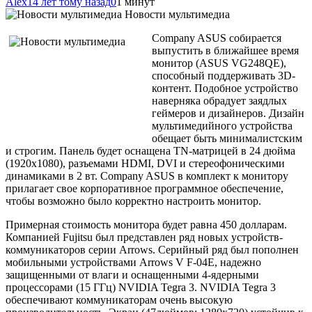
Alex
14 лет тому назад
0
1 минут
Новости мультимедиа
Company ASUS собирается
выпустить в ближайшее время
монитор (ASUS VG248QE),
способный поддерживать 3D-
контент. Подобное устройство
наверняка обрадует заядлых
геймеров и дизайнеров. Дизайн
мультимедийного устройства
обещает быть минималистским
и строгим. Панель будет оснащена TN-матрицей в 24 дюйма
(1920х1080), разъемами HDMI, DVI и стереофоническими
динамиками в 2 вт. Company ASUS в комплект к монитору
прилагает свое
корпоративное программное обеспечение,
чтобы возможно было корректно настроить монитор.
Примерная стоимость монитора будет равна 450 долларам.
Компанией Fujitsu был представлен ряд новых устройств-
коммуникаторов серии Arrows. Серийный ряд был пополнен
мобильными устройствами Arrows V F-04E, надежно
защищенными от влаги и оснащенными 4-ядерными
процессорами (15 ГГц) NVIDIA Tegra 3. NVIDIA Tegra 3
обеспечивают коммуникаторам очень высокую