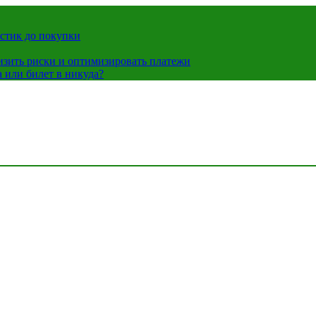
истик до покупки
низить риски и оптимизировать платежи
 или билет в никуда?