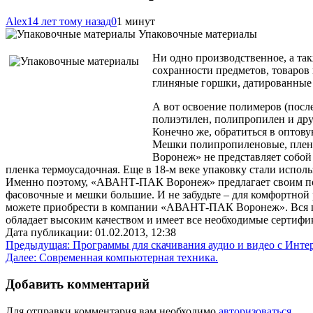
Alex
14 лет тому назад
0
1 минут
Упаковочные материалы
Ни одно производственное, а так
сохранности предметов, товаров
глиняные горшки, датированные 
А вот освоение
полимеров (после
полиэтилен, полипропилен и дру
Конечно же, обратиться в опто
Мешки полипропиленовые, пленк
Воронеж» не представляет собой
пленка термоусадочная. Еще в 18-м веке упаковку стали исполь
Именно поэтому, «АВАНТ-ПАК Воронеж» предлагает своим потр
фасовочные и мешки большие. И не забудьте – для комфортной
можете приобрести в компании «АВАНТ-ПАК Воронеж». Вся пр
обладает высоким качеством и имеет все необходимые сертиф
Дата публикации: 01.02.2013, 12:38
Навигация
Предыдущая:
Программы для скачивания аудио и видео с Инте
Далее:
Современная компьютерная техника.
по
записям
Добавить комментарий
Для отправки комментария вам необходимо
авторизоваться
.