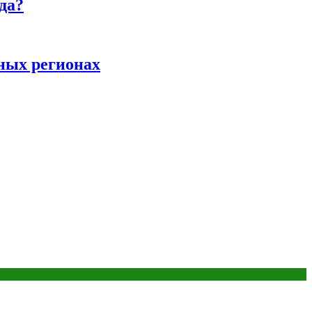
да?
ных регионах