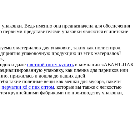
в упаковки. Ведь именно она предназначена для обеспечения
то первыми представителями упаковки являются египетские
уемых материалов для упаковки, таких как полистирол,
редприятия упаковочную продукцию из этих материалов?
ж».
ходов и даже
цветной скотч купить
в компании «АВАНТ-ПАК
пециализированную упаковку, как пленка для парников или
венно, прижилась и дошла до наших дней.
бя такие полезные вещи как мешки для мусора, пакеты
я
перчатки хб с пвх оптом
, которые вы также с легкостью
тся крупнейшими фабриками по производству упаковки,