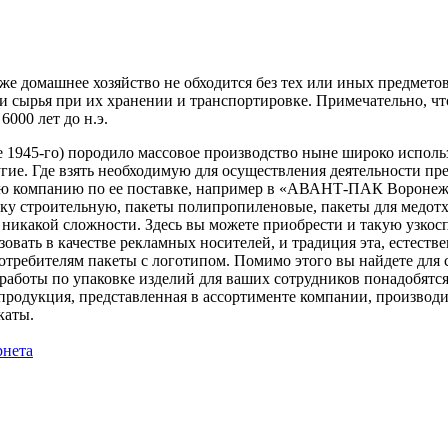
же домашнее хозяйство не обходится без тех или иных предмето
 и сырья при их хранении и транспортировке. Примечательно, ч
6000 лет до н.э.
 1945-го) породило массовое производство ныне широко использ
гие. Где взять необходимую для осуществления деятельности п
вую компанию по ее поставке, например в «АВАНТ-ПАК Вороне
у строительную, пакеты полипропиленовые, пакеты для медот
 никакой сложности. Здесь вы можете приобрести и такую узкос
зовать в качестве рекламных носителей, и традиция эта, естест
ебителям пакеты с логотипом. Помимо этого вы найдете для се
 работы по упаковке изделий для ваших сотрудников понадобятс
одукция, представленная в ассортименте компании, производи
икаты.
рнета