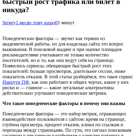
быстрый рост трафика или билет в
никуда?
Sergey
1 месяц тому назад
0
1 минут
Поведенческие факторы — звучит как термин из
академической работы, но для владельца сайта это вопрос
выживания. В поисковой выдаче и при оценке площадок
рекламодателями учитывают не только количество
посетителей, но и то, как они ведут себя на странице.
Появились сервисы, обещающие быстрый рост этих
показателей: больше просмотров, длительнее сессии, ниже
показатель отказов. В этой статье разберёмся, что такое сервис
Накрути ПФ
, как они работают в общих чертах, какие у них
риски и — главное — какие легальные альтернативы
действительно улучшают поведенческие метрики.
Что такое поведенческие факторы и почему они важны
Поведенческие факторы — это набор метрик, отражающих
взаимодействие пользователя с сайтом: время на странице,
глубина просмотра, процент отказов, клики по ссылкам и
переходы между страницами. По сути, это сигнал поисковым
системам и рекламным платформам о качестве контента и