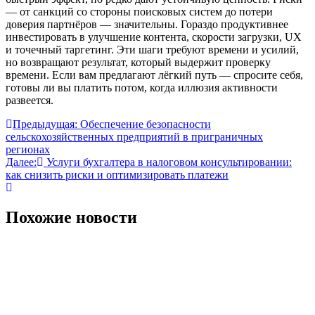
— от санкций со стороны поисковых систем до потери
доверия партнёров — значительны. Гораздо продуктивнее
инвестировать в улучшение контента, скорости загрузки, UX
и точечный таргетинг. Эти шаги требуют времени и усилий,
но возвращают результат, который выдержит проверку
времени. Если вам предлагают лёгкий путь — спросите себя,
готовы ли вы платить потом, когда иллюзия активности
развеется.
Навигация
Предыдущая:
Обеспечение безопасности
сельскохозяйственных предприятий в приграничных
по
регионах
записям
Далее:
Услуги бухгалтера в налоговом консультировании:
как снизить риски и оптимизировать платежи
Похожие новости