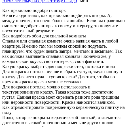
Alex
7 лет тому назад
7 лет тому назад
0
1 мин
Как правильно подобрать шторы
Не все люди знают, как правильно подбирать шторы. А,
между прочим, это очень большая ошибка. Если вы правильно
сможете подобрать шторы к своему интерьеру, то получите
восхитительный результат.
Как подобрать обои для спальной комнаты
Спальня или спальная комната очень важная
часть в любой
квартире. Именно там мы можем спокойно подумать,
планируем, что будем делать завтра, мечтаем и засыпаем. Так
как должна выглядеть спальная комната? Конечно же, у
каждого свои вкусы, свои интересы, свои фантазии.
Какую краску выбрать для покраски стен, потолка и пола
Для покраски потолка лучше выбрать густую, эмульсионную
краску. Для чего нужна густая краска? Для того, чтобы во
время покраски краска меньше стекалась.
Для покраски потолка можно использовать и
текстурированную краску. Такая краска тоже достаточно
густая. Данная краска моет скрывать разного рода трещины
или неровности поверхности. Краска наносится валиком.
Как отремонтировать поврежденную керамическую плитку на
полу
Полы, которые покрыты керамической плиткой, отличаются
достаточно высокой прочностью и меньше других полов