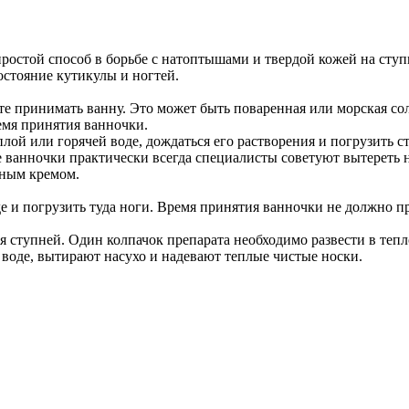
ростой способ в борьбе с натоптышами и твердой кожей на ступ
стояние кутикулы и ногтей.
те принимать ванну. Это может быть поваренная или морская соль
ремя принятия ванночки.
лой или горячей воде, дождаться его растворения и погрузить с
 ванночки практически всегда специалисты советуют вытереть н
ьным кремом.
е и погрузить туда ноги. Время принятия ванночки не должно п
 ступней. Один колпачок препарата необходимо развести в тепло
 воде, вытирают насухо и надевают теплые чистые носки.