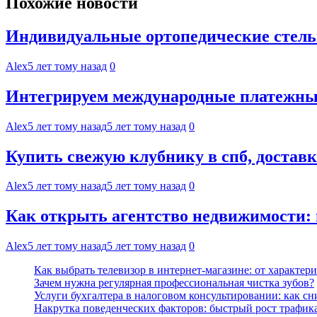
Похожие новости
Индивидуальные ортопедические стель
Alex
5 лет тому назад
0
Интегрируем международные платежные
Alex
5 лет тому назад
5 лет тому назад
0
Купить свежую клубнику в спб, достав
Alex
5 лет тому назад
5 лет тому назад
0
Как открыть агентство недвижимости:
Alex
5 лет тому назад
5 лет тому назад
0
Как выбрать телевизор в интернет-магазине: от характер
Зачем нужна регулярная профессиональная чистка зубов?
Услуги бухгалтера в налоговом консультировании: как с
Накрутка поведенческих факторов: быстрый рост трафика