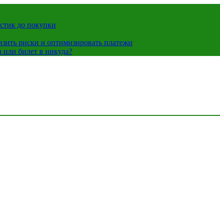
истик до покупки
низить риски и оптимизировать платежи
 или билет в никуда?