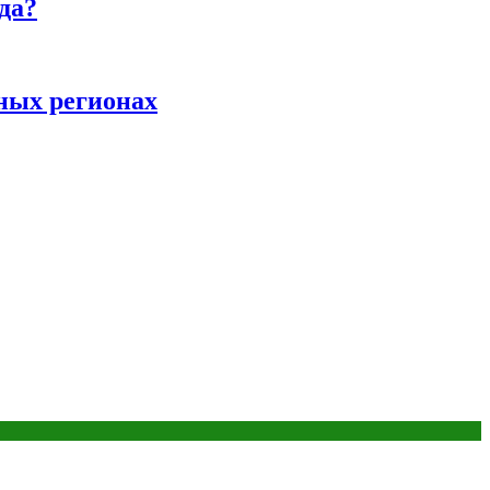
да?
ных регионах