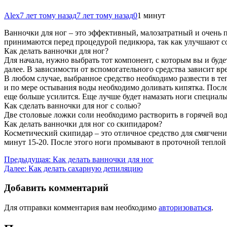
Alex
7 лет тому назад
7 лет тому назад
0
1 минут
Ванночки для ног – это эффективный, малозатратный и очень п
принимаются перед процедурой педикюра, так как улучшают со
Как делать ванночки для ног?
Для начала, нужно
выбрать тот компонент, с которым вы и буде
далее. В зависимости от вспомогательного средства зависит в
В любом случае, выбранное средство необходимо развести в теп
и по мере остывания воды необходимо доливать кипятка. После
еще больше усилится. Еще лучше будет намазать ноги специал
Как сделать ванночки для ног с солью?
Две столовые ложки соли необходимо растворить в горячей вод
Как делать ванночки для ног со скипидаром?
Косметический скипидар – это отличное средство для смягчения
минут 15-20. После этого ноги промывают в проточной теплой
Навигация
Предыдущая:
Как делать ванночки для ног
Далее:
Как делать сахарную депиляцию
по
записям
Добавить комментарий
Для отправки комментария вам необходимо
авторизоваться
.