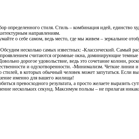
бор определенного стиля. Стиль – комбинация идей, единство х
рхитектурным направлениям.
айте о себе самом, ведь место,
где мы живем – зеркальное ото
 Обсудим несколько самых известных: -Классический. Самый ра
о проявлением считаются огромные окна, доминирующие темные ц
Довольно дорогое удовольствие, ведь это сочетание колонн, ро
твенности и одухотворенности. -Минимализм. Четкие линии и 
стилей, в которых обычный человек может запутаться. Если вы н
шение именно для вашего жилища!
биться превосходного результата, а просто желаете выразить су
ечение нескольких секунд. Максимум пользы – не прилагая ника