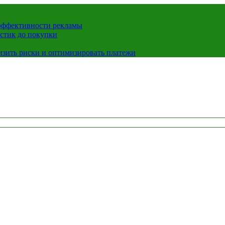
 эффективности рекламы
истик до покупки
низить риски и оптимизировать платежи