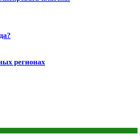
да?
ных регионах