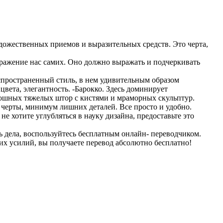
удожественных приемов и выразительных средств. Это черта,
бражение нас самих. Оно должно выражать и подчеркивать
спространенный стиль, в нем удивительным образом
вета, элегантность. -Барокко. Здесь доминирует
скошных тяжелых штор с кистями и мраморных скульптур.
черты, минимум лишних деталей. Все просто и удобно.
е хотите углубляться в науку дизайна, предоставьте это
ть дела, воспользуйтесь бесплатным онлайн- переводчиком.
ких усилий, вы получаете перевод абсолютно бесплатно!