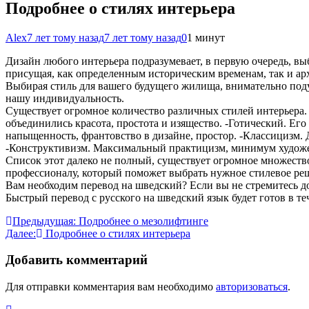
Подробнее о стилях интерьера
Alex
7 лет тому назад
7 лет тому назад
0
1 минут
Дизайн любого интерьера подразумевает, в первую очередь, вы
присущая, как определенным историческим временам, так и а
Выбирая стиль для вашего будущего жилища, внимательно подум
нашу индивидуальность.
Существует огромное количество различных стилей интерьера.
объединились красота, простота и изящество. -Готический. Ег
напыщенность, франтовство в дизайне, простор. -Классицизм. 
-Конструктивизм. Максимальный практицизм, минимум художес
Список этот далеко не полный, существует огромное множество 
профессионалу, который поможет выбрать нужное стилевое ре
Вам необходим перевод на шведский? Если вы не стремитесь до
Быстрый перевод с русского на шведский язык будет готов в т
Навигация
Предыдущая:
Подробнее о мезолифтинге
Далее:
Подробнее о стилях интерьера
по
записям
Добавить комментарий
Для отправки комментария вам необходимо
авторизоваться
.