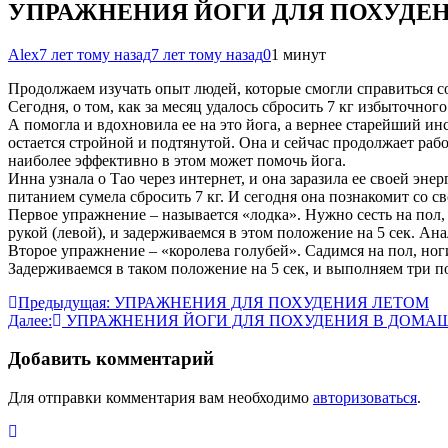
УПРАЖНЕНИЯ ЙОГИ ДЛЯ ПОХУДЕ
Alex
7 лет тому назад
7 лет тому назад
0
1 минут
Продолжаем изучать опыт людей, которые смогли справиться с
Сегодня, о том, как за месяц удалось сбросить 7 кг избыточно
А помогла и вдохновила ее на это йога, а вернее старейший ин
остается стройной и подтянутой. Она и сейчас продолжает рабо
наиболее эффективно в этом может помочь йога.
Инна узнала о Тао через интернет, и она заразила ее своей э
питанием сумела сбросить 7 кг. И сегодня она познакомит со
Первое упражнение – называется «лодка». Нужно сесть на пол,
рукой (левой), и задерживаемся в этом положение на 5 сек. Ан
Второе упражнение – «королева голубей». Садимся на пол, ноги
Задерживаемся в таком положение на 5 сек, и выполняем три п
Навигация
Предыдущая:
УПРАЖНЕНИЯ ДЛЯ ПОХУДЕНИЯ ЛЕТОМ
Далее:
УПРАЖНЕНИЯ ЙОГИ ДЛЯ ПОХУДЕНИЯ В ДОМА
по
записям
Добавить комментарий
Для отправки комментария вам необходимо
авторизоваться
.