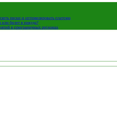
низить риски и оптимизировать платежи
 или билет в никуда?
иятий в приграничных регионах