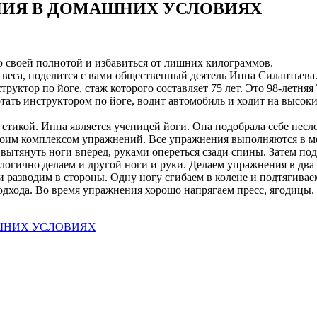
НИЯ В ДОМАШНИХ УСЛОВИЯХ
о своей полнотой и избавиться от лишних килограммов.
го веса, поделится с вами общественный деятель Инна Силантьева
структор по йоге, стаж которого
составляет 75 лет. Это 98-летняя
тать инструктором по йоге, водит автомобиль и ходит на высоких
нергетикой. Инна является ученицей йоги. Она подобрала себе н
 своим комплексом упражнений. Все упражнения выполняются в 
 вытянуть ноги вперед, руками опереться сзади спины. Затем по
алогично делаем и другой ноги и руки. Делаем упражнения в два
 разводим в стороны. Одну ногу сгибаем в колене и подтягиваем
одхода. Во время упражнения хорошо напрягаем пресс, ягодицы.
ШНИХ УСЛОВИЯХ