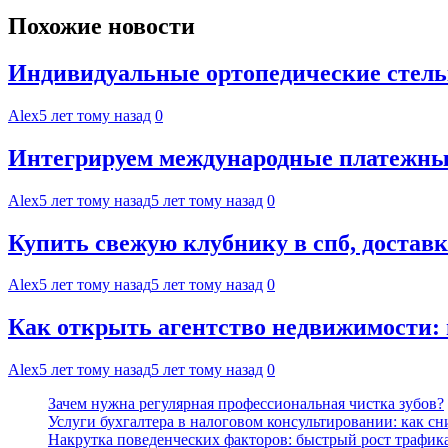
Похожие новости
Индивидуальные ортопедические стель
Alex
5 лет тому назад
0
Интегрируем международные платежные
Alex
5 лет тому назад
5 лет тому назад
0
Купить свежую клубнику в спб, достав
Alex
5 лет тому назад
5 лет тому назад
0
Как открыть агентство недвижимости:
Alex
5 лет тому назад
5 лет тому назад
0
Зачем нужна регулярная профессиональная чистка зубов?
Услуги бухгалтера в налоговом консультировании: как с
Накрутка поведенческих факторов: быстрый рост трафика