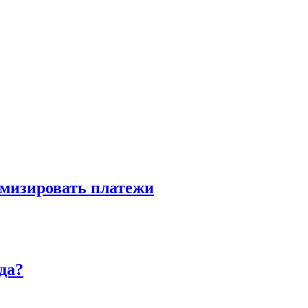
имизировать платежи
да?