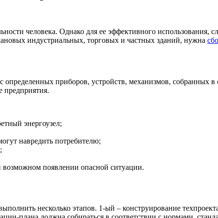
ьности человека. Однако для ее эффективного использования, с
плановых индустриальных, торговых и частных зданий, нужна
сб
кс определенных приборов, устройств,
механизмов, собранных в 
е предприятия.
ретный энергоузел;
могут навредить потребителю;
;
 возможном появлении опасной ситуации.
ыполнить несколько этапов. 1-ый – конструирование техпроекта
ции-плана должна собираться в соответствии с нормами, станда