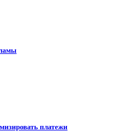
кламы
имизировать платежи