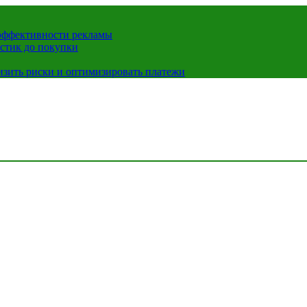
 эффективности рекламы
истик до покупки
низить риски и оптимизировать платежи