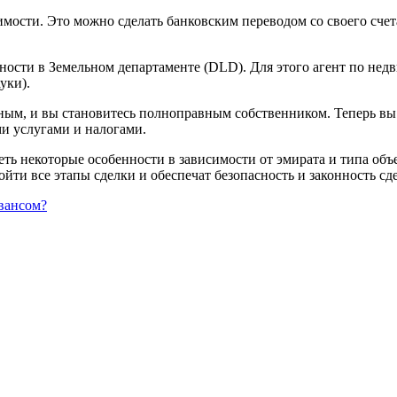
ости. Это можно сделать банковским переводом со своего счета
нности в Земельном департаменте (DLD). Для этого агент по не
уки).
нным, и вы становитесь полноправным собственником. Теперь в
и услугами и налогами.
ь некоторые особенности в зависимости от эмирата и типа объе
ти все этапы сделки и обеспечат безопасность и законность сд
вансом?