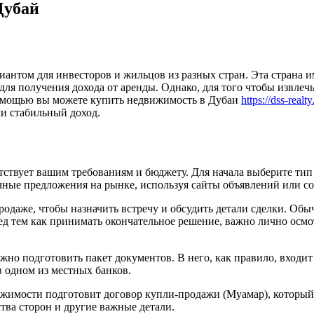
Дубай
антом для инвесторов и жильцов из разных стран. Эта страна 
ля получения дохода от аренды. Однако, для того чтобы извле
помощью вы можете купить недвижимость в Дубаи
https://dss-realt
ли
стабильный доход.
тствует вашим требованиям и бюджету. Для начала выберите тип
ичные предложения на рынке, используя сайты объявлений или с
продаже, чтобы назначить встречу и обсудить детали сделки. О
 тем как принимать окончательное решение, важно лично осмотр
но подготовить пакет документов. В него, как правило, входит
в одном из местных банков.
вижимости подготовит договор купли-продажи (Муамар), который
ства сторон и другие важные детали.