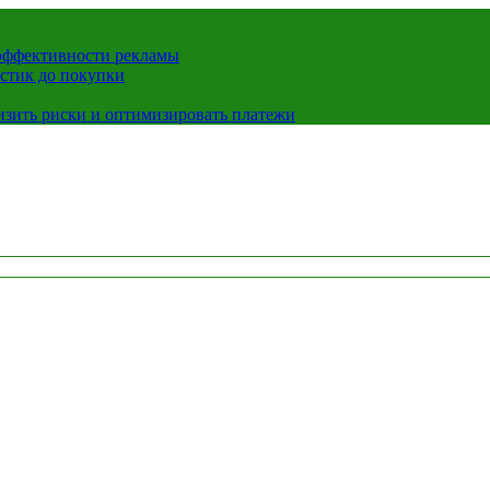
 эффективности рекламы
истик до покупки
низить риски и оптимизировать платежи