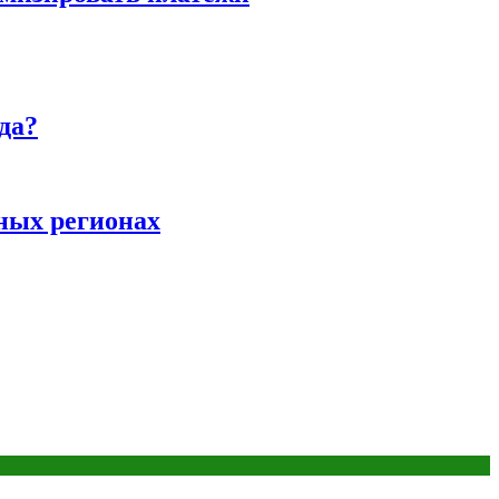
да?
ных регионах