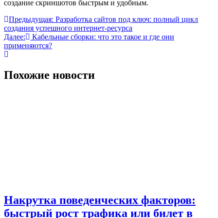
создание скриншотов быстрым и удобным.
Навигация
Предыдущая:
Разработка сайтов под ключ: полный цикл
создания успешного интернет-ресурса
по
Далее:
Кабельные сборки: что это такое и где они
записям
применяются?
Похожие новости
Накрутка поведенческих факторов:
быстрый рост трафика или билет в