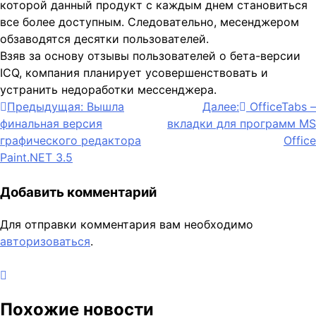
которой данный продукт с каждым днем становиться
все более доступным. Следовательно, месенджером
обзаводятся десятки пользователей.
Взяв за основу отзывы пользователей о бета-версии
ICQ, компания планирует усовершенствовать и
устранить недоработки мессенджера.
Навигация
Предыдущая:
Вышла
Далее:
OfficeTabs –
финальная версия
вкладки для программ MS
по
графического редактора
Office
записям
Paint.NET 3.5
Добавить комментарий
Для отправки комментария вам необходимо
авторизоваться
.
Похожие новости