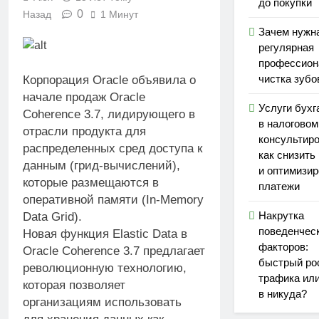
до покупки
0
Назад
1 Минут
Зачем нужн
регулярная
профессион
чистка зубо
Корпорация Oracle объявила о
начале продаж Oracle
Услуги бухг
Coherence 3.7, лидирующего в
в налоговом
отрасли продукта для
консультиро
распределенных сред доступа к
как снизить
данным (грид-вычислений),
и оптимизир
которые размещаются в
платежи
оперативной памяти (In-Memory
Накрутка
Data Grid).
поведенчес
Новая функция Elastic Data в
факторов:
Oracle Coherence 3.7 предлагает
быстрый ро
революционную технологию,
трафика ил
которая позволяет
в никуда?
организациям использовать