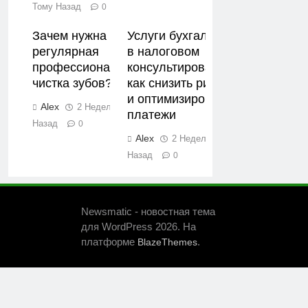
Тому Назад
0
Зачем нужна
Услуги бухгалтера
регулярная
в налоговом
профессиональная
консультировании:
чистка зубов?
как снизить риски
и оптимизировать
Alex
2 Недели Тому
платежи
Назад
0
Alex
2 Недели Тому
Назад
0
Newsmatic - новостная тема
для WordPress 2026. На
платформе
.
BlazeThemes