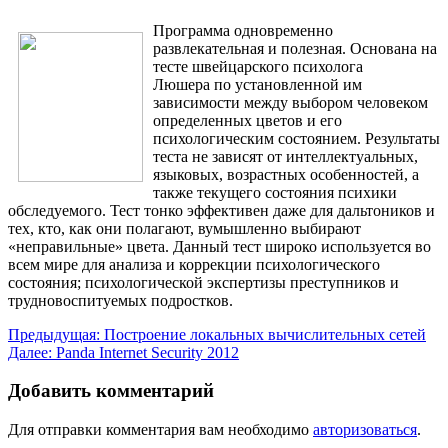
Программа одновременно
развлекательная и полезная. Основана на
тесте швейцарского психолога
Люшера по установленной им
зависимости
между выбором человеком
определенных цветов и его
психологическим состоянием. Результаты
теста не зависят от интеллектуальных,
языковых, возрастных особенностей, а
также текущего состояния психики
обследуемого. Тест тонко эффективен даже для дальтоников и
тех, кто, как они полагают, вумышленно выбирают
«неправильные» цвета. Данный тест широко используется во
всем мире для анализа и коррекции психологического
состояния; психологической экспертизы преступников и
трудновоспитуемых подростков.
Навигация
Предыдущая:
Построение локальных вычислительных сетей
Далее:
Panda Internet Security 2012
по
записям
Добавить комментарий
Для отправки комментария вам необходимо
авторизоваться
.