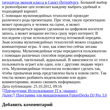
таунхаусы эконом класса в Санкт-Петербурге
. Большой выбор
и разнообразие цен позволит каждому выбрать удобный и
подходящий вариант.
С помощью мультимедийных технологий проводят
различного рода презентации. При этом, такую презентацию
может проводить и человек на сцене, и может
воспроизводиться заранее сделанная на цифровом носителе
запись, а может вещание вестись сразу через интернет. В
последнем случае используется метод потоковой передачи.
Зная основы мультимедийных технологий можно создавать
компьютерные игры. А они, как известно сейчас весьма
популярны. Мультимедийные игры передаются пользователю
с помощью различных способов передачи информации:
визуальный, тактильный, аудиальный. В зависимости от этого
пользователь играет или один, или с другими людьми через
сеть. Мультимедийные технологии позволяют сделать так,
чтобы привычная вещь представлена была в новом свете. Так
тексты можно разбавить видеоклипами или аудио
комментариями, можно сжимать информацию.
Дата публикации: 25.10.2012, 09:16
Навигация
Предыдущая:
Использование IТ в «вышах»
Далее:
Программа для микширования FutureDecks DJ Pro 3.0
по
записям
Добавить комментарий