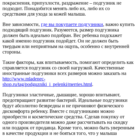
покраснения, припухлости, раздражение – подгузник не
подходит. Понадобится менять либо их, либо их со
средствами для ухода за кожей малыша.
Вне зависимости,
где вы покупаете подгузники
, важно купить
подходящий подгузник. Разумеется, размер подгузника
должен быть идеально подобран. Вес ребенка подскажет
какой именно подгузник подойдет. Он не должен быть
твердым или неприятным на ощупь, особенно с внутренней
стороны.
Такие факторы, как впитываемость, помогают определить как
справляется подгузник со своей нагрузкой. Качественные
иностранные подгузники всех размеров можно заказать на
http://www.mladenec-
shop.ru/tag/podguzniki_i_pelenki/merries.html
.
Подгузники эластичные, дышащие, хорошо впитывают,
предотвращают развитие бактерий. Идеальные подгузники
будут абсолютно безвредны и не причиняют физического
дискомфорта ребенку. Вместе с подгузниками можно
приобрести и косметические средства. Сделав покупку от
одного производителя можно даже рассчитывать на скидку
или подарок от продавца. Кроме того, можно быть уверенным
в качестве продукции и не бояться того, что у малыша