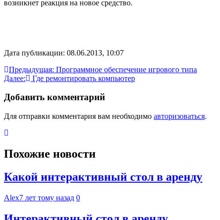
возникнет реакция на новое средство.
Дата публикации: 08.06.2013, 10:07
Навигация
Предыдущая:
Программное обеспечение игрового типа
Далее:
Где ремонтировать компьютер
по
записям
Добавить комментарий
Для отправки комментария вам необходимо
авторизоваться
.
Похожие новости
Какой интерактивный стол в аренду
Alex
7 лет тому назад
0
Интерактивный стол в аренду