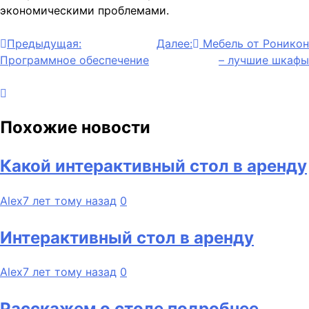
экономическими проблемами.
Навигация
Предыдущая:
Далее:
Мебель от Роникон
Программное обеспечение
– лучшие шкафы
по
записям
Похожие новости
Какой интерактивный стол в аренду
Alex
7 лет тому назад
0
Интерактивный стол в аренду
Alex
7 лет тому назад
0
Расскажем о столе подробнее