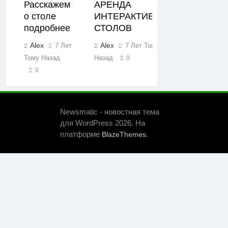
Расскажем
АРЕНДА
о столе
ИНТЕРАКТИВНЫХ
подробнее
СТОЛОВ
Alex
Alex
7 Лет
7 Лет Тому
Тому Назад
Назад
0
0
Newsmatic - новостная тема
для WordPress 2026. На
платформе
.
BlazeThemes