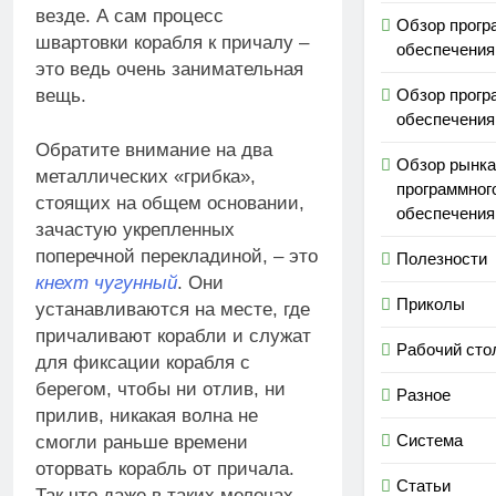
везде. А сам процесс
Обзор прогр
швартовки корабля к причалу –
обеспечения
это ведь очень занимательная
вещь.
Обзор прогр
обеспечения
Обратите внимание на два
Обзор рынка
металлических «грибка»,
программног
стоящих на общем основании,
обеспечения
зачастую укрепленных
поперечной перекладиной, – это
Полезности
кнехт чугунный
. Они
Приколы
устанавливаются на месте, где
причаливают корабли и служат
Рабочий сто
для фиксации корабля с
берегом, чтобы ни отлив, ни
Разное
прилив, никакая волна не
Система
смогли раньше времени
оторвать корабль от причала.
Статьи
Так что даже в таких мелочах