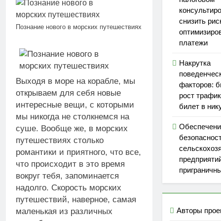
консультиро
снизить рис
Познание нового в морских путешествиях
оптимизиро
платежи
Накрутка
поведенчес
Выходя в море на корабле, мы
факторов: 
открываем для себя новые
рост трафик
интересные вещи, с которыми
билет в ник
мы никогда не столкнемся на
Обеспечени
суше. Вообще же, в морских
безопаснос
путешествиях столько
сельскохоз
романтики и приятного, что все,
предприятий
что происходит в это время
приграничны
вокруг тебя, запоминается
надолго. Скорость морских
путешествий,
наверное, самая
Авторы прое
маленькая из различных