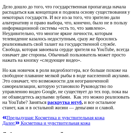
Дело дошло до того, что государственная пропаганда начала
распадаться как концепция и подняла основу существования у
некоторых государств. И все из-за того, что зрителю дали
альтернативу и право выбора, что, конечно, было не в пользу
информационной системы «есть то, что заявлено».
Неудивительно, что многие яркие личности, которым
телевидение казалось недоступным, сразу же бросились
реализовывать свой талант на государственной службе.
Свобода, которая завоевала сердце зрителя на YouTube, всегда
означает две стороны. Обычный пользователь может просто
нажать на кнопку «следующее видео».
Но как новичок в роли видеоблоггера, все больше похоже на
свободное плавание мелкой рыбы в воде населенной акулами.
Это означает, что возможности для неограниченной
самореализации, которую установило Руководство по
управлению видео Google, не существует до тех пор, пока вы
не обзаведетесь акульими зубами. Как это можно реализовать
на YouTube? Заняться
раскрутка ютуб
,
и все остальное
станет, как и в остальной жизни — деньгами и славой.
Навигация
Предыдущая:
Косметика и чувствительная кожа
Далее:
Косметика и чувствительная кожа
по