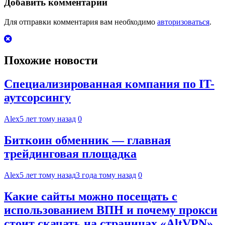
записям
Добавить комментарий
Для отправки комментария вам необходимо
авторизоваться
.
Похожие новости
Специализированная компания по IT-
аутсорсингу
Alex
5 лет тому назад
0
Биткоин обменник — главная
трейдинговая площадка
Alex
5 лет тому назад
3 года тому назад
0
Какие сайты можно посещать с
использованием ВПН и почему прокси
стоит скачать на страницах «AltVPN»