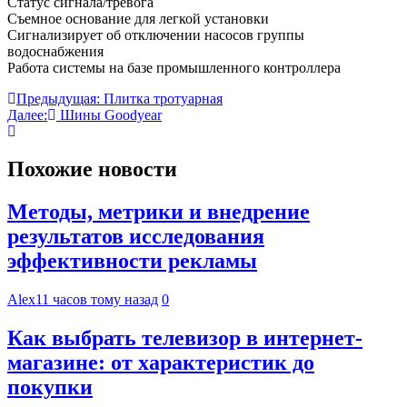
Статус сигнала/тревога
Съемное основание для легкой установки
Сигнализирует об отключении насосов группы
водоснабжения
Работа системы на базе промышленного контроллера
Навигация
Предыдущая:
Плитка тротуарная
Далее:
Шины Goodyear
по
записям
Похожие новости
Методы, метрики и внедрение
результатов исследования
эффективности рекламы
Alex
11 часов тому назад
0
Как выбрать телевизор в интернет-
магазине: от характеристик до
покупки