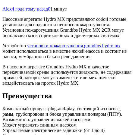
Alex
4 года тому назад
0
1 минут
Насосные агрегаты Hydro MX представляют собой готовые
установки для водяного и пенного пожаротушения.
Установки пожаротушения Grundfos Hydro MX 2CR могут
использоваться в спринклерных и дренчерных
системах.
Устройство
установки пожаротушения grundfos hydro mx
может использоваться в качестве жокей-насоса и состоит из
насоса, мембранного бака и реле давления.
В насосном агрегате Grundfos Hydro MX в качестве
перекачиваемой среды используется жидкость, не содержащая
примесей, которые могут химически или механически
воздействовать на проток Hydro MX.
Преимущества
Компактный продукт plug-and-play, состоящий из насоса,
рамы, трубопровода и блока управления пожаром (ППУ).
Возможность управления жокей-насосами
Может управлять сливным насосом
Управляемые электрические задвижки (от 1 до 4)