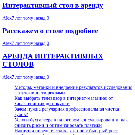
Интерактивный стол в аренду
Alex
7 лет тому назад
0
Расскажем о столе подробнее
Alex
7 лет тому назад
0
АРЕНДА ИНТЕРАКТИВНЫХ
СТОЛОВ
Alex
7 лет тому назад
0
Методы, метрики и внедрение результатов исследования
эффективности рекламы
Как выбрать телевизор в интернет-магазине: от
характеристик до покупки
Зачем нужна регулярная профессиональная чистка
зубов?
Услуги бухгалтера в налоговом консультировании: как
снизить риски и оптимизировать платежи
Накрутка поведенческих факторов: быстрый рост